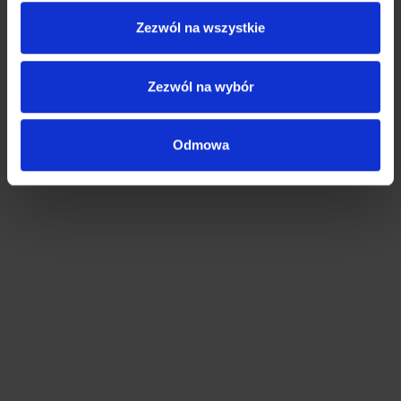
Zezwól na wszystkie
Sono d'accordo con te. – Zgadzam się z tobą.
Non sono d'accordo. – Nie zgadzam się.
Zezwól na wybór
Puoi ripetere, per favore? – Czy możesz
powtórzyć?
Odmowa
Non ho capito. – Nie zrozumiałem.
Mi piace. – Podoba mi się.
Non mi piace. – Nie podoba mi się.
Penso che tu abbia ragione. – Myślę, że masz
rację.
Penso che tu ti sbagli. – Myślę, że się mylisz.
Forse. – Być może.
Sicuramente. – Na pewno.