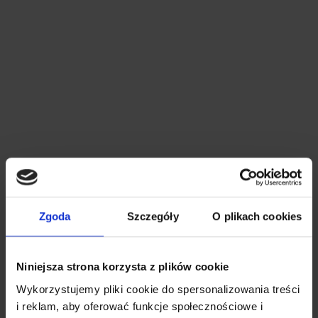
Sono arrabbiato. – Jestem zły.
Sono preoccupato. – Jestem zmartwiony.
Sono sorpreso. – Jestem zaskoczony.
Mi dispiace. – Przykro mi.
Non capisco. – Nie rozumiem.
Sono stanco. – Jestem zmęczony.
Zgoda
Szczegóły
O plikach cookies
Niniejsza strona korzysta z plików cookie
Wykorzystujemy pliki cookie do spersonalizowania treści
i reklam, aby oferować funkcje społecznościowe i