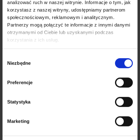
analizować ruch w naszej witrynie. Informacje o tym, jak
korzystasz z naszej witryny, udostępniamy partnerom
społecznościowym, reklamowym i analitycznym.
Partnerzy mogą połączyć te informacje z innymi danymi
otrzymanymi od Ciebie lub uzyskanymi podczas
korzystania z ich usług.
Wybór
Niezbędne
zgody
Preferencje
Statystyka
Marketing
Zwroty do wyrażania zgody
lub niezgody